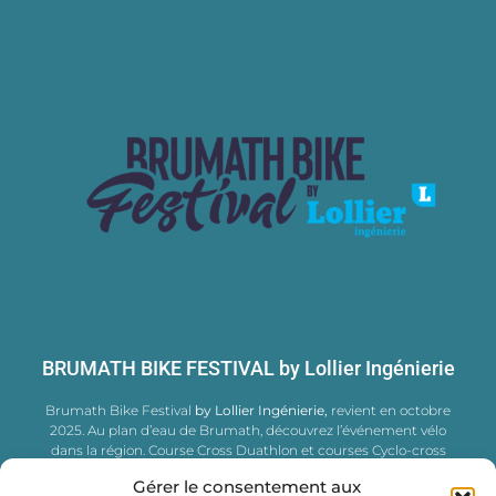
BRUMATH BIKE FESTIVAL by Lollier Ingénierie
Brumath Bike Festival
by Lollier Ingénierie,
revient en octobre
2025. Au plan d’eau de Brumath, découvrez l’événement vélo
dans la région. Course Cross Duathlon et courses Cyclo-cross
UCI®, Animations, Shows Vélos, Village Vélos, Foodtrucks festival
Gérer le consentement aux
et aussi des initiations pour les plus jeunes.