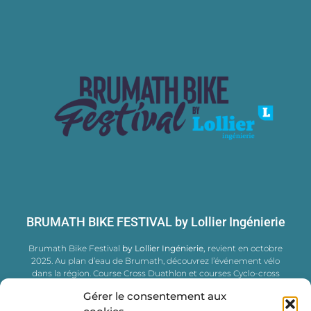
BRUMATH BIKE FESTIVAL by Lollier Ingénierie
Brumath Bike Festival
by Lollier Ingénierie,
revient en octobre
2025. Au plan d’eau de Brumath, découvrez l’événement vélo
dans la région. Course Cross Duathlon et courses Cyclo-cross
UCI®, Animations, Shows Vélos, Village Vélos, Foodtrucks festival
Gérer le consentement aux
et aussi des initiations pour les plus jeunes.